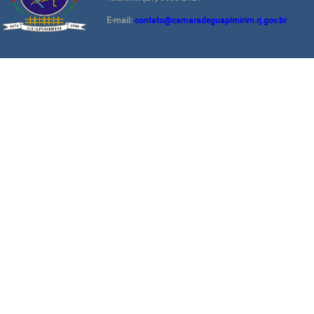
E-mail:
contato@camaradeguapimirim.rj.gov.br