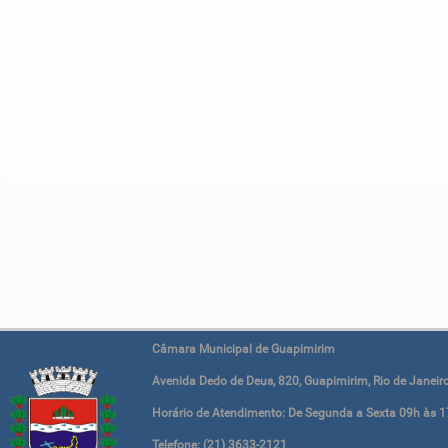
Câmara Municipal de Guapimirim
Avenida Dedo de Deus, 820, Guapimirim, Rio de Janeiro
Horário de Atendimento: De Segunda a Sexta 09h às 1
Telefone: (21) 3633-2121