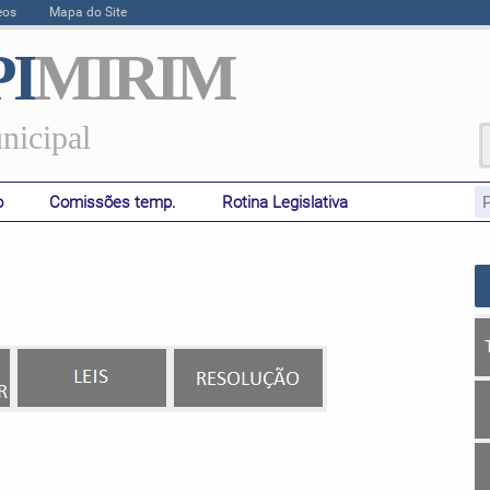
eos
Mapa do Site
I
MIRIM
icipal
o
Comissões temp.
Rotina Legislativa