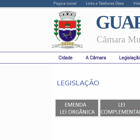
Página inicial
Links e Telefones Úteis
Víd
GUAP
Câmara Mun
Cidade
A Câmara
Legislaçã
LEGISLAÇÃO