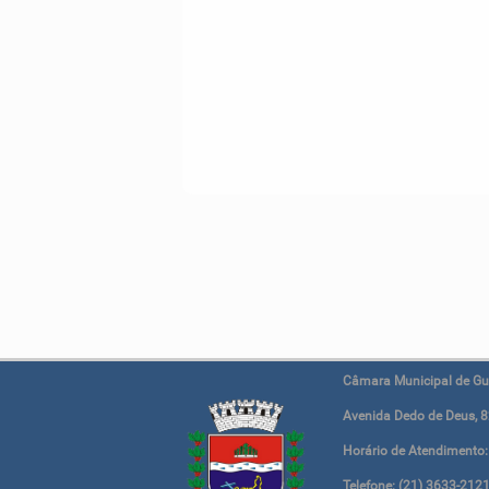
Câmara Municipal de G
Avenida Dedo de Deus, 82
Horário de Atendimento:
Telefone: (21) 3633-212