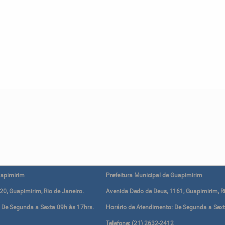
uapimirim
Prefeitura Municipal de Guapimirim
0, Guapimirim, Rio de Janeiro.
Avenida Dedo de Deus, 1161, Guapimirim, Ri
 De Segunda a Sexta 09h às 17hrs.
Horário de Atendimento: De Segunda a Sext
1
Telefone: (21) 2632-2412