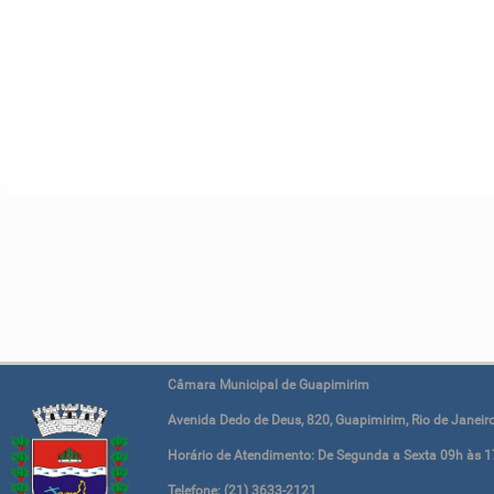
Câmara Municipal de Guapimirim
Avenida Dedo de Deus, 820, Guapimirim, Rio de Janeiro
Horário de Atendimento: De Segunda a Sexta 09h às 1
Telefone: (21) 3633-2121