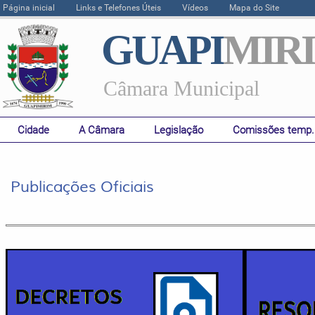
Página inicial
Links e Telefones Úteis
Vídeos
Mapa do Site
GUAPI
MIR
Câmara Municipal
Cidade
A Câmara
Legislação
Comissões temp.
Publicações Oficiais