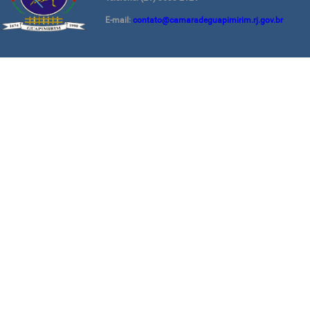
E-mail:
contato@camaradeguapimirim.rj.gov.br